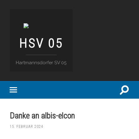
HSV 05
Hartmannsdorfer SV 05
Suchfe
Mobile-
ein-/a
Menü
ein-/ausblenden
Danke an albis-elcon
15. FEBRUAR 2024