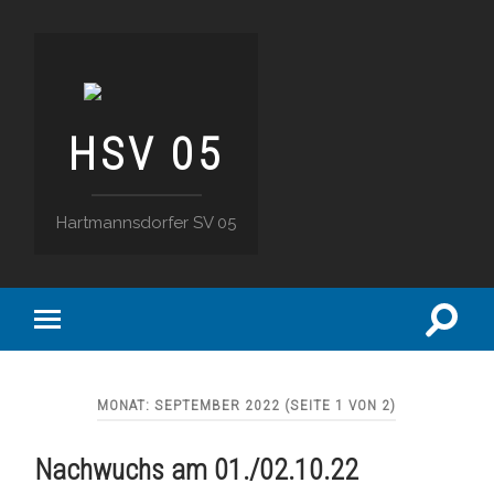
HSV 05
Hartmannsdorfer SV 05
Suchfe
Mobile-
ein-/a
Menü
ein-/ausblenden
MONAT:
SEPTEMBER 2022
(SEITE 1 VON 2)
Nachwuchs am 01./02.10.22