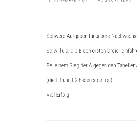
10. NOVEMBER 2022
/
THOMAS FITTKAU
Schwere Aufgaben für unsere Nachwuch
So will u.a. die B den ersten Dreier einfa
Bei einem Sieg der A gegen den Tabellenv
(die F1 und F2 haben spielfrei)
Viel Erfolg !