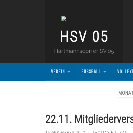
HSV 05
Hartmannsdorfer SV 05
VEREIN
FUSSBALL
VOLLEY
MONA
22.11. Mitgliederve
16. NOVEMBER 2022
/
THOMAS FITTKAU