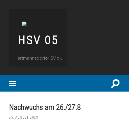
HSV 05
Hartmannsdorfer SV 05
Suchfe
Mobile-
ein-/a
Menü
ein-/ausblenden
Nachwuchs am 26./27.8
25. AUGUST 2023