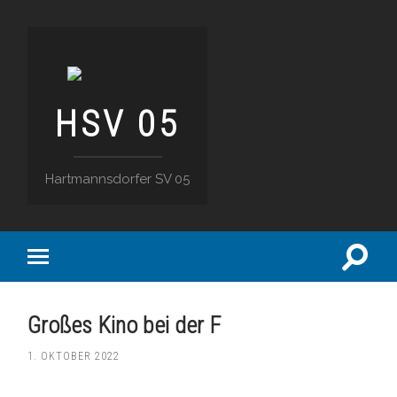
HSV 05
Hartmannsdorfer SV 05
Suchfe
Mobile-
ein-/a
Menü
ein-/ausblenden
Großes Kino bei der F
1. OKTOBER 2022