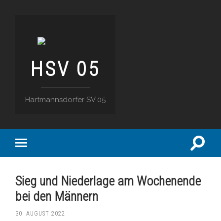
HSV 05
Hartmannsdorfer SV 05
Suchfe
Mobile-
ein-/a
Menü
ein-/ausblenden
Sieg und Niederlage am Wochenende
bei den Männern
30. AUGUST 2022