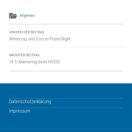
Allgemein
VORHERIGER BEITRAG
Wintercup und Soccer Prime Night
NÄCHSTER BEITRAG
14.5. Männertag beim HSV05
Datenschutzerklärung
Impressum