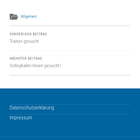
Allgemein
VORHERIGER BEITRAG
Trainer gesucht
NÄCHSTER BEITRAG
Volleyballer/innen gesucht !
Datenschutzerklärung
Impressum